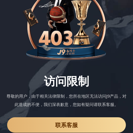
访问限制
尊敬的用户，由于相关法律限制，您所在地区无法访问J9产品，对
此造成的不便，我们深表歉意，您如有疑问请联系客服。
联系客服