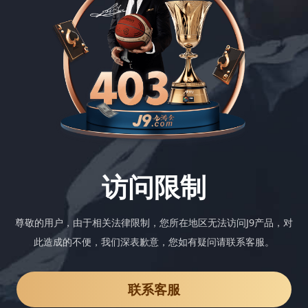
访问限制
尊敬的用户，由于相关法律限制，您所在地区无法访问J9产品，对
此造成的不便，我们深表歉意，您如有疑问请联系客服。
联系客服