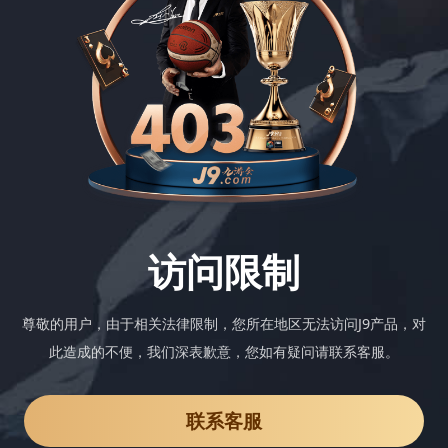
访问限制
尊敬的用户，由于相关法律限制，您所在地区无法访问J9产品，对
此造成的不便，我们深表歉意，您如有疑问请联系客服。
联系客服