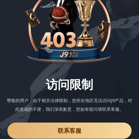
访问限制
尊敬的用户，由于相关法律限制，您所在地区无法访问J9产品，对
此造成的不便，我们深表歉意，您如有疑问请联系客服。
联系客服